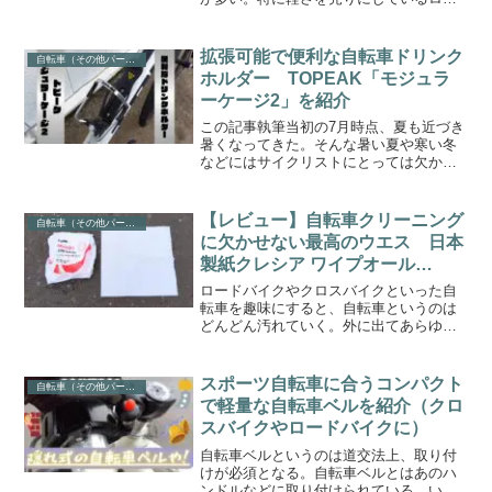
ドバイクでは、ちょっとしたパーツの少
しの重量の違いにこだわる人もいる。今
回紹介する「ドリンクホルダー」に関し
拡張可能で便利な自転車ドリンク
自転車（その他パーツ・アクセサリー）
てもそうだ。そこで今回は...
ホルダー TOPEAK「モジュラ
ーケージ2」を紹介
この記事執筆当初の7月時点、夏も近づき
暑くなってきた。そんな暑い夏や寒い冬
などにはサイクリストにとっては欠かせ
ないアイテムがある。それが「ドリンク
ホルダー」だ。今回の記事では私が便利
だと感じたドリンクホルダー、TOPEAK
【レビュー】自転車クリーニング
自転車（その他パーツ・アクセサリー）
の「モジュラーケー...
に欠かせない最高のウエス 日本
製紙クレシア ワイプオール
X70
ロードバイクやクロスバイクといった自
転車を趣味にすると、自転車というのは
どんどん汚れていく。外に出てあらゆる
場所に走りに行けば当然の事だ。雨の日
走行の後の汚れ方は特に凄まじい。なの
で自転車乗りには「クリーニング」が欠
スポーツ自転車に合うコンパクト
自転車（その他パーツ・アクセサリー）
かせない。みなさまそれぞ...
で軽量な自転車ベルを紹介（クロ
スバイクやロードバイクに）
自転車ベルというのは道交法上、取り付
けが必須となる。自転車ベルとはあのハ
ンドルなどに取り付けられている、いわ