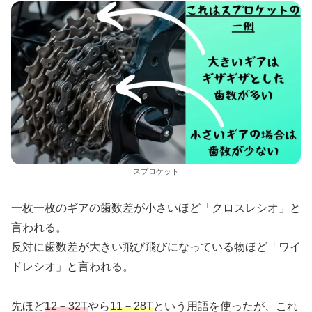
スプロケット
一枚一枚のギアの歯数差が小さいほど「クロスレシオ」と
言われる。
反対に歯数差が大きい飛び飛びになっている物ほど「ワイ
ドレシオ」と言われる。
先ほど
12－32T
やら
11－28T
という用語を使ったが、これ