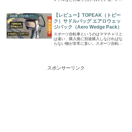
ゆる「チリンチリン」の事だ。むやみや
たらに鳴らすのは良くない上、実は違法
行為にもなるわけだが、安全のためなど
【レビュー】TOPEAK（トピー
自転車（その他パーツ・アクセサリー）
に自転車ベルが役立つ場面...
ク）サドルバッグ エアロウェッ
ジパック（Aero Wedge Pack）
スポーツ自転車というのはママチャリと
は違い、購入後に別途購入しなければな
らない物が非常に多い。スポーツ自転車
には基本「カゴ」は付かない。何か荷物
を運びたいのなら別途カゴやキャリアを
取り付けたり、「バッグ」を取り付けた
りする。そこで今回はスポ...
スポンサーリンク