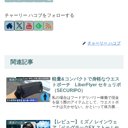
チャーリー ハコブをフォローする
チャーリー ハコブ
関連記事
軽量&コンパクトで身軽なウエス
配達グッズ
トポーチ LiberFlyer セキュリポ
（SECURIPO）
私の場合はフードデリバリー稼働で現金
を扱う際のアイテムとして、ウエストポ
ーチは欠かせない。かといって体力勝負
の仕事なので、あまりにごついウエスト
ポーチは不便というのが正直な所。現金
配達をする際にピッタリなウエストポー
【レビュー】ミズノ レインウェ
配達グッズ
チは無いかと探した所、こ...
ア「ベルグテックEX ストームセ