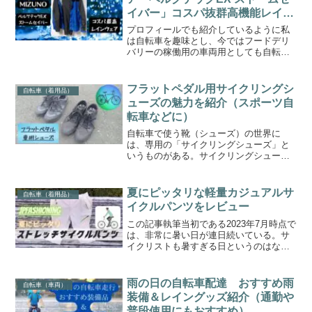
イバー」コスパ抜群高機能レイン
ウェア
プロフィールでも紹介しているように私
は自転車を趣味とし、今ではフードデリ
バリーの稼働用の車両用としても自転車
を使っている。そんな私は雨の日でも自
転車に乗る事が多く、別記事で詳しく書
いたが多くのレイングッズを購入してき
フラットペダル用サイクリングシ
自転車（着用品）
た。そこで今回の記事では...
ューズの魅力を紹介（スポーツ自
転車などに）
自転車で使う靴（シューズ）の世界に
は、専用の「サイクリングシューズ」と
いうものがある。サイクリングシューズ
にも色々と種類があり、ロードバイクな
どに乗っている人達からすれば、ペダル
にシューズをはめ込んで使う「ビンディ
夏にピッタリな軽量カジュアルサ
自転車（着用品）
ングシューズ」がお馴染みか...
イクルパンツをレビュー
この記事執筆当初である2023年7月時点で
は、非常に暑い日が連日続いている。サ
イクリストも暑すぎる日というのはなか
なか走りにも行けないかとは思うが、暑
い日でも走るために、夏に適したサイク
ルウェアというのはたくさん売られてい
雨の日の自転車配達 おすすめ雨
自転車（車両）
る。私の場合、全身...
装備＆レイングッズ紹介（通勤や
普段使用にもおすすめ）