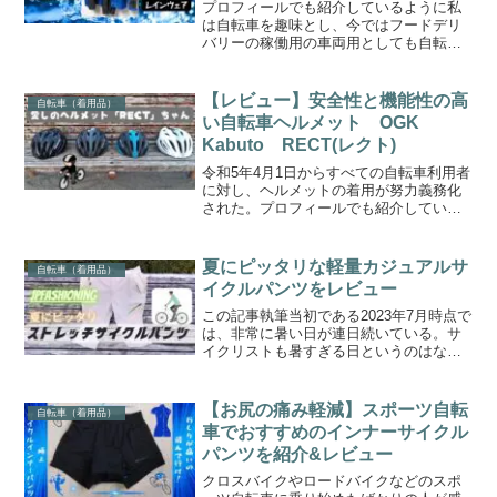
ウェア
プロフィールでも紹介しているように私
は自転車を趣味とし、今ではフードデリ
バリーの稼働用の車両用としても自転車
を使っている。そんな私は雨の日でも自
転車に乗る事が多く、別記事で詳しく書
いたが多くのレイングッズを購入してき
【レビュー】安全性と機能性の高
自転車（着用品）
た。そこで今回の記事では...
い自転車ヘルメット OGK
Kabuto RECT(レクト)
令和5年4月1日からすべての自転車利用者
に対し、ヘルメットの着用が努力義務化
された。プロフィールでも紹介している
通り、私は自転車が長年の趣味であり、
今ではフードデリバリー業界での配達の
お仕事でも自転車を利用しているため、
夏にピッタリな軽量カジュアルサ
自転車（着用品）
自転車乗車時にはヘル...
イクルパンツをレビュー
この記事執筆当初である2023年7月時点で
は、非常に暑い日が連日続いている。サ
イクリストも暑すぎる日というのはなか
なか走りにも行けないかとは思うが、暑
い日でも走るために、夏に適したサイク
ルウェアというのはたくさん売られてい
【お尻の痛み軽減】スポーツ自転
自転車（着用品）
る。私の場合、全身...
車でおすすめのインナーサイクル
パンツを紹介&レビュー
クロスバイクやロードバイクなどのスポ