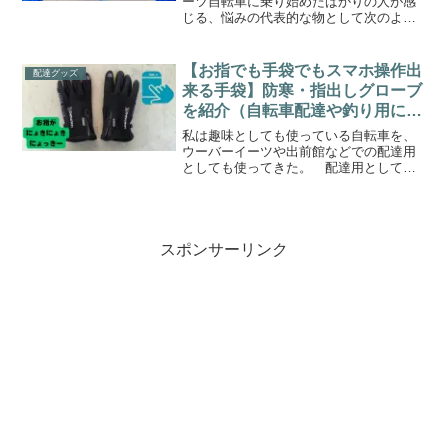
ーツ自転車に乗り始めたばかりの人が感
じる、悩みの代表的な物として次のよう
な物がある。けつの痛みと闘うおじさま
け…けつが痛いんじゃ…け…けつが…
け…けつとは「尻しり」の事だ。それで
【お指でも手袋でもスマホ操作出
配達グッズ
もけつの痛みと闘うおじさま...
来る手袋】防寒・指出しグローブ
を紹介（自転車配達や釣り用に便
利）
私は趣味としても使っている自転車を、
ウーバーイーツや出前館などでの配達用
としても使ってきた。 配達用として自
転車を使い始めると、配達に便利なグッ
ズを別途購入し始める。配達用として購
入したがいざ使ってみると、自転車の普
段乗りやサイクリング用と...
スポンサーリンク