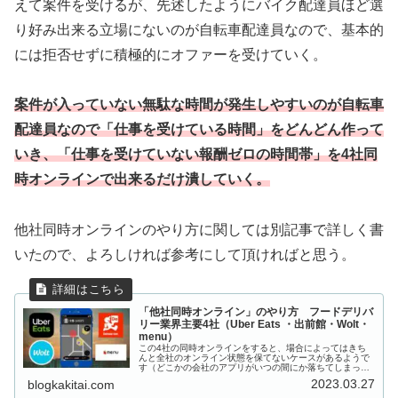
えて案件を受けるが、先述したようにバイク配達員ほど選
り好み出来る立場にないのが自転車配達員なので、基本的
には拒否せずに積極的にオファーを受けていく。
案件が入っていない無駄な時間が発生しやすいのが自転車
配達員なので「仕事を受けている時間」をどんどん作って
いき、「仕事を受けていない報酬ゼロの時間帯」を
4社
同
時オンライン
で
出来るだけ潰していく。
他社同時オンラインのやり方に関しては別記事で詳しく書
いたので、よろしければ参考にして頂ければと思う。
「他社同時オンライン」のやり方 フードデリバ
リー業界主要4社（Uber Eats ・出前館・Wolt・
menu）
この4社の同時オンラインをすると、場合によってはきち
んと全社のオンライン状態を保てないケースがあるようで
す（どこかの会社のアプリがいつの間にか落ちてしまって
いて、機能していないなど）。スマホの機種との相性など
2023.03.27
blogkakitai.com
の理由により、こういった事が起こ...