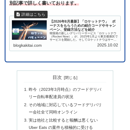
別記事で詳しく書いております。
【2026年8月最新】「ロケットナウ」 ボ
ーナスをもらうための紹介コードやキャン
ペーン、登録方法などを紹介
韓国発の新しいデリバリーサービス「ロケットナウ
（Rocket Now）」が、2025年1月より東京都港区で
サービスを開始した。そしてロケットナウはサービ
スエリアの拡大スピードに物凄く勢いがある。当ブ
2025.10.02
blogkakitai.com
ログにおいてはUber Eats や出前館...
目次
昨今（2023年3月時点）のフードデリバ
リー自転車配達員の状況
その地域に対応しているフードデリバリ
ー会社全て同時オンライン
実は他社と比較すると報酬は悪くない
Uber Eats の案件も積極的に受ける