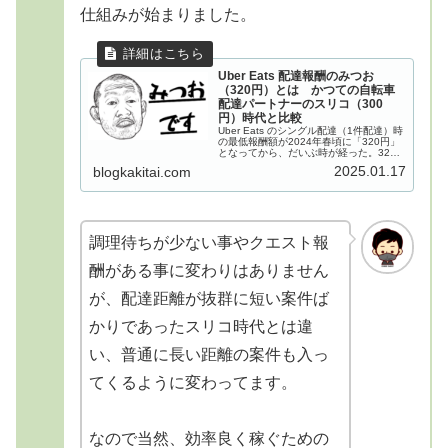
仕組みが始まりました。
Uber Eats 配達報酬のみつお
（320円）とは かつての自転車
配達パートナーのスリコ（300
円）時代と比較
Uber Eats のシングル配達（1件配達）時
の最低報酬額が2024年春頃に「320円」
となってから、だいぶ時が経った。320
円（みつお）のオファー画面「320円」
2025.01.17
blogkakitai.com
の各数字に文字を当てはめて「みつお」
と言われたりもしているが、このみつお
（...
調理待ちが少ない事やクエスト報
酬がある事に変わりはありません
が、配達距離が抜群に短い案件ば
かりであったスリコ時代とは違
い、普通に長い距離の案件も入っ
てくるように変わってます。
なので当然、効率良く稼ぐための