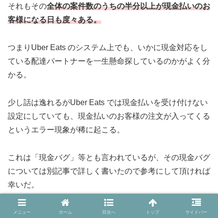
それもその
全体の案件数のうちの半分以上が現金払いのお
客様になる日も度々ある。
つまりUber Eats のシステム上でも、いかに現金対応をし
ている配達パートナーを一生懸命探しているのかがよく分
かる。
少し話は逸れるがUber Eats では現金払いを受け付けない
設定にしていても、現金払いのお客様の注文が入ってくる
というエラー現象が稀に起こる。
これは「現金バグ」等とも言われているが、その現金バグ
については別記事で詳しく書いたので参考にして頂ければ
幸いだ。
メニュー
ホーム
目次へ
トップ
サイドバー
Uber Eats ドライバーアプリで「現金バグ」が起