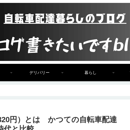
デリバリー
暮らし
お（320円）とは かつての自転車配達
）時代と比較