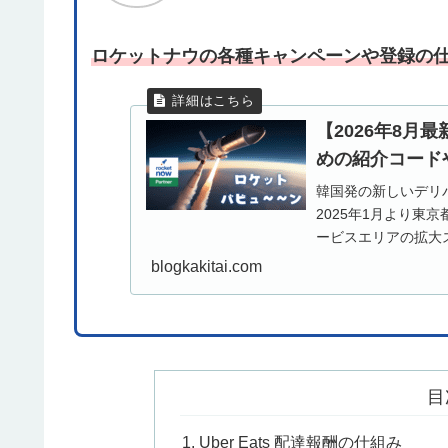
ロケットナウの各種キャンペーンや登録の
【2026年8
めの紹介コード
韓国発の新しいデリバ
2025年1月より東
ービスエリアの拡大
Eats や出前館...
blogkakitai.com
目
Uber Eats 配達報酬の仕組み