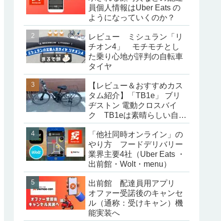
員個人情報はUber Eats の
ようになっていくのか？
レビュー ミシュラン「リ
チオン4」 モチモチとし
た乗り心地が評判の自転車
タイヤ
【レビュー＆おすすめカス
タム紹介】「TB1e」 ブリ
ヂストン 電動クロスバイ
ク TB1eは素晴らしい自転
車だった
「他社同時オンライン」の
やり方 フードデリバリー
業界主要4社（Uber Eats ・
出前館・Wolt・menu）
出前館 配達員用アプリ
オファー受諾後のキャンセ
ル（通称：受けキャン）機
能実装へ