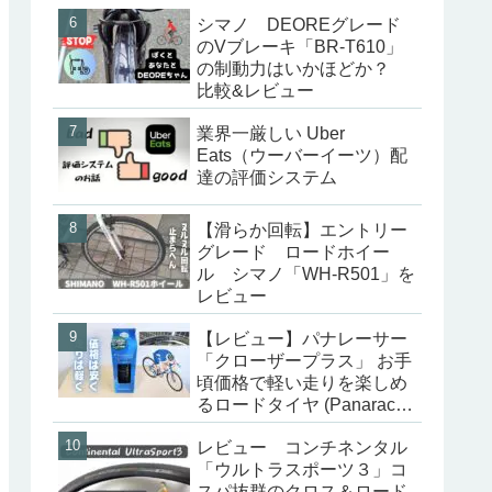
シマノ DEOREグレード
のVブレーキ「BR-T610」
の制動力はいかほどか？
比較&レビュー
業界一厳しい Uber
Eats（ウーバーイーツ）配
達の評価システム
【滑らか回転】エントリー
グレード ロードホイー
ル シマノ「WH-R501」を
レビュー
【レビュー】パナレーサー
「クローザープラス」 お手
頃価格で軽い走りを楽しめ
るロードタイヤ (Panaracer
CLOSER PLUS)
レビュー コンチネンタル
「ウルトラスポーツ３」コ
スパ抜群のクロス＆ロード