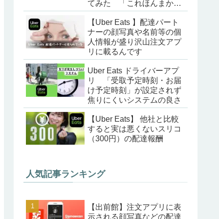
てみた 「これほんまかい
な」
【Uber Eats 】配達パート
ナーの顔写真や名前等の個
人情報が盛り沢山注文アプ
リに載るんです
Uber Eats ドライバーアプ
リ 「受取予定時刻・お届
け予定時刻」が設定されず
焦りにくいシステムの良さ
【Uber Eats】 他社と比較
すると実は悪くないスリコ
（300円）の配達報酬
人気記事ランキング
【出前館】注文アプリに表
示される顔写真などの配達