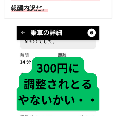
報酬内訳だ。