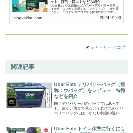
ット 評判・口コミなども紹介
Uber Eats や出前館などのフードデリバリー業務に
は当然、スマホで表示する「マップアプリ」が必要
になる。これまで当ブログでも配達に役立つマップ
アプリというのは、いくつも紹介させて頂いたこと
2024.01.03
blogkakitai.com
がある。今回の記事では、このマップアプリの中
で...
チャーリー ハコブ
関連記事
Uber Eats デリバリーバッグ（通
Uber Eats
称：ウバッグ）をレビュー 特徴
などを紹介
同じデリバリー用のバッグではあって
も、細かい所まで見るとそれぞれのデリ
バリーバッグには、かなり特徴の違いが
あるというのが分かってくる。今回の記
事では、Woltやmenuといった他社のバッ
グとの比較もしながら、Uber Eats バッ
Uber Eats トイレ休憩に行くにも
Uber Eats
グの特徴...