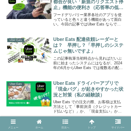
都合が良い「新規のリクエスト停
止」機能の便利さ（応答率の低下
防止にも）
フードデリバリー業界各社のアプリを使
っていると色々と違う機能があって面白
い。今回の記事ではUber Eats ならでは
の機能である「新規のリクエスト停止」
機能について書いていこうと思う。 先に
一つ言っておきたいのは、私配達中にお
Uber Eats 配達依頼レーダーと
Uber Eats
腹が痛くなる...
は？ 早押し？「早押しのシステ
ムじゃ無いですよ」
この記事執筆当初時点から見ればだいぶ
前に始まったシステムにはなるが、2024
年の6月からUber Eats では複数名の配達
パートナーに対し一斉に同一のオファー
を送る「配達依頼レーダー」のシステム
が始まった。Uber Eats では配達稼働...
Uber Eats ドライバーアプリで
Uber Eats
「現金バグ」が起きやすかった状
況と対策（私の経験談）
Uber Eats での注文の際、お客様は支払
方法として「事前決済（クレジットカー
ド払いなど）」か、「現金支払い」か、
を選べるようになっている。そして配達
パートナー側としてはドライバーアプリ
上で、「現金支払いと事前決済の両方の
Uber Eats 配達報酬のみつお
メニュー
ホーム
目次へ
トップ
サイドバー
Uber Eats
お客様に対応す...