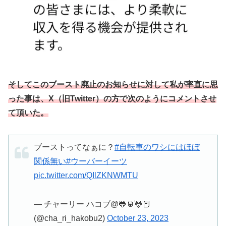
そしてこの
ブースト廃止
の
お知らせに対して私が率直に思
った事は、X（旧Twitter）の方で次のようにコメントさせ
て頂いた。
ブーストってなぁに？
#自転車のワシにはほぼ
関係無い
#ウーバーイーツ
pic.twitter.com/QIlZKNWMTU
— チャーリー ハコブ@🐸🥫🦌📕
(@cha_ri_hakobu2)
October 23, 2023