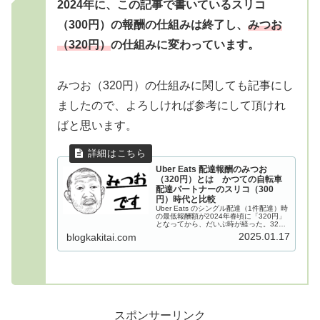
2024年に、この記事で書いているスリコ
（300円）の報酬の仕組みは終了し、
みつお
（320円）
の仕組みに変わっています。
みつお（320円）の仕組みに関しても記事にし
ましたので、よろしければ参考にして頂けれ
ばと思います。
Uber Eats 配達報酬のみつお
（320円）とは かつての自転車
配達パートナーのスリコ（300
円）時代と比較
Uber Eats のシングル配達（1件配達）時
の最低報酬額が2024年春頃に「320円」
となってから、だいぶ時が経った。320
円（みつお）のオファー画面「320円」
2025.01.17
blogkakitai.com
の各数字に文字を当てはめて「みつお」
と言われたりもしているが、このみつお
（...
スポンサーリンク